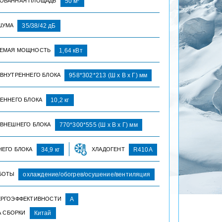
ОВАННАЯ ПЛОЩАДЬ
50 м
ШУМА
35/38/42 дБ
ЕМАЯ МОЩНОСТЬ
1,64 кВт
 ВНУТРЕННЕГО БЛОКА
958*302*213 (Ш х В х Г) мм
РЕННЕГО БЛОКА
10,2 кг
 ВНЕШНЕГО БЛОКА
770*300*555 (Ш х В х Г) мм
НЕГО БЛОКА
34,9 кг
ХЛАДОГЕНТ
R410A
БОТЫ
охлаждение/обогрев/осушение/вентиляция
ЕРГОЭФФЕКТИВНОСТИ
А
А СБОРКИ
Китай