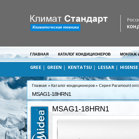
Бесплатная доставка
в любую точку Севастополя
Росси
КОН
ГЛАВНАЯ
КАТАЛОГ КОНДИЦИОНЕРОВ
МОНТАЖ 
GREE
GREEN
KENTATSU
LESSAR
HISENSE
Главная
»
Каталог кондиционеров
»
Серия Paramount on/o
MSAG1-18HRN1
MSAG1-18HRN1