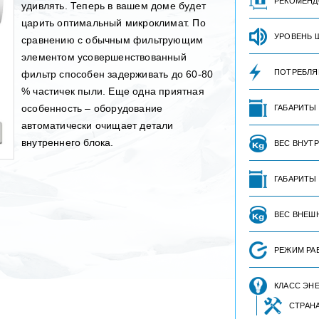
РЕКОМЕНД
удивлять. Теперь в вашем доме будет
царить оптимальный микроклимат. По
УРОВЕНЬ 
сравнению с обычным фильтрующим
элементом усовершенствованный
ПОТРЕБЛЯ
фильтр способен задерживать до 60-80
% частичек пыли. Еще одна приятная
особенность – оборудование
ГАБАРИТЫ
автоматически очищает детали
внутреннего блока.
ВЕС ВНУТ
ГАБАРИТЫ
ВЕС ВНЕШ
РЕЖИМ РА
КЛАСС ЭН
СТРАН