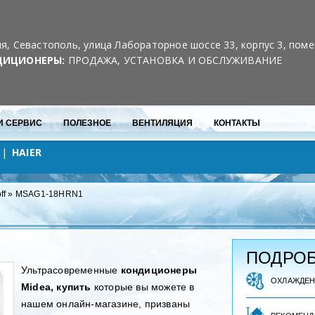
Скидки для постоянных клиентов
10% на каждый 3-й кондиционер
я, Севастополь, улица Лабораторное шоссе 33, корпус 3, пом
ДИЦИОНЕРЫ:
ПРОДАЖА, УСТАНОВКА И ОБСЛУЖИВАНИЕ
И СЕРВИС
ПОЛЕЗНОЕ
ВЕНТИЛЯЦИЯ
КОНТАКТЫ
HAIER
ff
»
MSAG1-18HRN1
ПОДРОБ
Ультрасовременные
кондиционеры
ОХЛАЖДЕ
Midea, купить
которые вы можете в
нашем онлайн-магазине, призваны