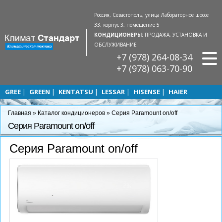
Россия, Севастополь, улица Лабораторное шоссе
33, корпус 3, помещение 5
КОНДИЦИОНЕРЫ:
ПРОДАЖА, УСТАНОВКА И
ОБСЛУЖИВАНИЕ
+7 (978) 264-08-34
+7 (978) 063-70-90
GREE
GREEN
KENTATSU
LESSAR
HISENSE
HAIER
Главная
»
Каталог кондиционеров
»
Серия Paramount on/off
Серия Paramount on/off
Серия Paramount on/off