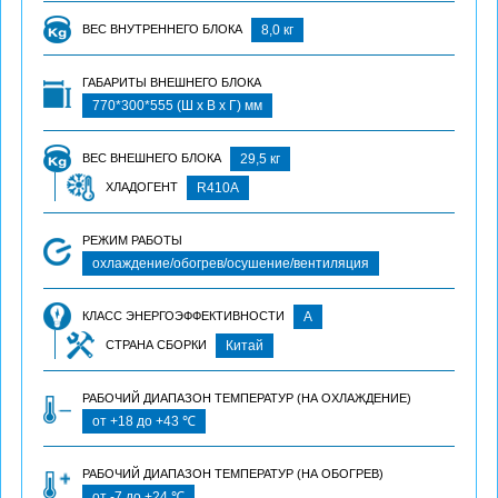
ВЕС ВНУТРЕННЕГО БЛОКА
8,0 кг
ГАБАРИТЫ ВНЕШНЕГО БЛОКА
770*300*555 (Ш х В х Г) мм
ВЕС ВНЕШНЕГО БЛОКА
29,5 кг
ХЛАДОГЕНТ
R410A
РЕЖИМ РАБОТЫ
охлаждение/обогрев/осушение/вентиляция
КЛАСС ЭНЕРГОЭФФЕКТИВНОСТИ
А
СТРАНА СБОРКИ
Китай
РАБОЧИЙ ДИАПАЗОН ТЕМПЕРАТУР (НА ОХЛАЖДЕНИЕ)
от +18 до +43 ℃
РАБОЧИЙ ДИАПАЗОН ТЕМПЕРАТУР (НА ОБОГРЕВ)
от -7 до +24 ℃