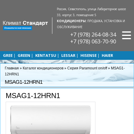
Россия, Севастополь, улица Лабораторное шоссе
33, корпус 3, помещение 5
КОНДИЦИОНЕРЫ:
ПРОДАЖА, УСТАНОВКА И
ОБСЛУЖИВАНИЕ
+7 (978) 264-08-34
+7 (978) 063-70-90
GREE
GREEN
KENTATSU
LESSAR
HISENSE
HAIER
Главная
»
Каталог кондиционеров
»
Серия Paramount on/off
»
MSAG1-
12HRN1
MSAG1-12HRN1
MSAG1-12HRN1