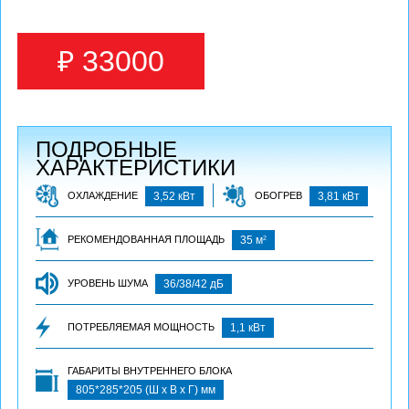
₽ 33000
ПОДРОБНЫЕ
ХАРАКТЕРИСТИКИ
ОХЛАЖДЕНИЕ
3,52 кВт
ОБОГРЕВ
3,81 кВт
2
РЕКОМЕНДОВАННАЯ ПЛОЩАДЬ
35 м
УРОВЕНЬ ШУМА
36/38/42 дБ
ПОТРЕБЛЯЕМАЯ МОЩНОСТЬ
1,1 кВт
ГАБАРИТЫ ВНУТРЕННЕГО БЛОКА
805*285*205 (Ш х В х Г) мм