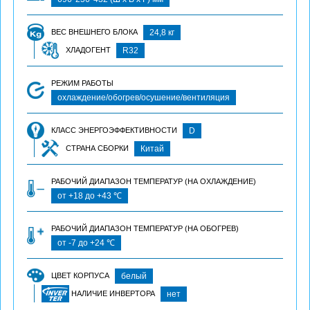
ВЕС ВНЕШНЕГО БЛОКА
24,8 кг
ХЛАДОГЕНТ
R32
РЕЖИМ РАБОТЫ
охлаждение/обогрев/осушение/вентиляция
КЛАСС ЭНЕРГОЭФФЕКТИВНОСТИ
D
СТРАНА СБОРКИ
Китай
РАБОЧИЙ ДИАПАЗОН ТЕМПЕРАТУР (НА ОХЛАЖДЕНИЕ)
от +18 до +43 ℃
РАБОЧИЙ ДИАПАЗОН ТЕМПЕРАТУР (НА ОБОГРЕВ)
от -7 до +24 ℃
ЦВЕТ КОРПУСА
белый
НАЛИЧИЕ ИНВЕРТОРА
нет