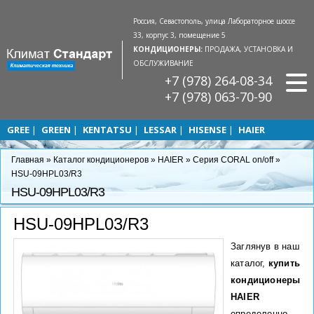
Россия, Севастополь, улица Лабораторное шоссе
33, корпус 3, помещение 5
КОНДИЦИОНЕРЫ:
ПРОДАЖА, УСТАНОВКА И
ОБСЛУЖИВАНИЕ
+7 (978) 264-08-34
+7 (978) 063-70-90
GREE
GREEN
KENTATSU
LESSAR
HISENSE
HAIER
Главная
»
Каталог кондиционеров
»
HAIER
»
Серия CORAL on/off
»
HSU-09HPL03/R3
HSU-09HPL03/R3
HSU-09HPL03/R3
Заглянув в наш
каталог,
купить
кондиционеры
HAIER
определенно