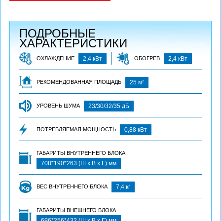
ПОДРОБНЫЕ
ХАРАКТЕРИСТИКИ
ОХЛАЖДЕНИЕ
2,4 кВт
ОБОГРЕВ
2,4 кВт
2
РЕКОМЕНДОВАННАЯ ПЛОЩАДЬ
25 м
УРОВЕНЬ ШУМА
23/30/32/35 дБ
ПОТРЕБЛЯЕМАЯ МОЩНОСТЬ
0,88 кВт
ГАБАРИТЫ ВНУТРЕННЕГО БЛОКА
708*190*263 (Ш х В х Г) мм
ВЕС ВНУТРЕННЕГО БЛОКА
7,4 кг
ГАБАРИТЫ ВНЕШНЕГО БЛОКА
696*256*432 (Ш х В х Г) мм