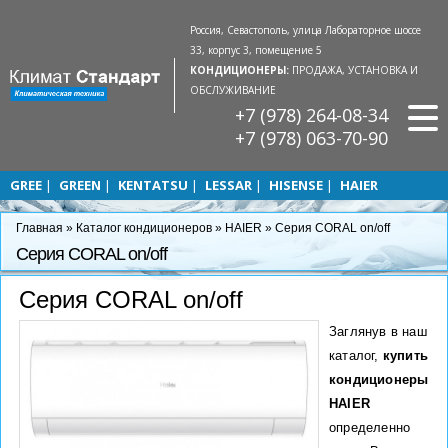
Россия, Севастополь, улица Лабораторное шоссе
33, корпус 3, помещение 5
КОНДИЦИОНЕРЫ:
ПРОДАЖА, УСТАНОВКА И
ОБСЛУЖИВАНИЕ
+7 (978) 264-08-34
+7 (978) 063-70-90
GREE
GREEN
KENTATSU
LESSAR
HISENSE
HAIER
Главная
»
Каталог кондиционеров
»
HAIER
»
Серия CORAL on/off
Серия CORAL on/off
Серия CORAL on/off
Заглянув в наш
каталог,
купить
кондиционеры
HAIER
определенно