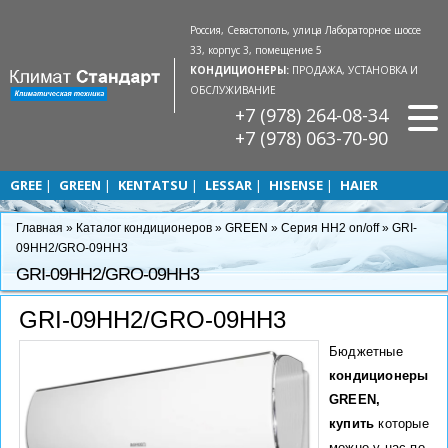
Россия, Севастополь, улица Лабораторное шоссе
33, корпус 3, помещение 5
КОНДИЦИОНЕРЫ:
ПРОДАЖА, УСТАНОВКА И
ОБСЛУЖИВАНИЕ
+7 (978) 264-08-34
+7 (978) 063-70-90
GREE
GREEN
KENTATSU
LESSAR
HISENSE
HAIER
Главная
»
Каталог кондиционеров
»
GREEN
»
Серия HH2 on/off
»
GRI-
09HH2/GRO-09HH3
GRI-09HH2/GRO-09HH3
GRI-09HH2/GRO-09HH3
Бюджетные
кондиционеры
GREEN,
купить
которые
можно у нас по