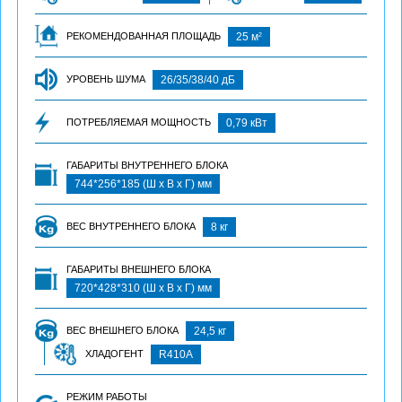
2
РЕКОМЕНДОВАННАЯ ПЛОЩАДЬ
25 м
УРОВЕНЬ ШУМА
26/35/38/40 дБ
ПОТРЕБЛЯЕМАЯ МОЩНОСТЬ
0,79 кВт
ГАБАРИТЫ ВНУТРЕННЕГО БЛОКА
744*256*185 (Ш х В х Г) мм
ВЕС ВНУТРЕННЕГО БЛОКА
8 кг
ГАБАРИТЫ ВНЕШНЕГО БЛОКА
720*428*310 (Ш х В х Г) мм
ВЕС ВНЕШНЕГО БЛОКА
24,5 кг
ХЛАДОГЕНТ
R410A
РЕЖИМ РАБОТЫ