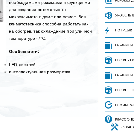
РЕКОМЕНД
необходимыми режимами и функциями
для создания оптимального
УРОВЕНЬ 
микроклимата в доме или офисе. Вся
климатотехника способна работать как
ПОТРЕБЛЯ
на обогрев, так охлаждение при уличной
температуре -7°С.
ГАБАРИТЫ
Особенности:
ВЕС ВНУТ
LED-дисплей
интеллектуальная разморозка
ГАБАРИТЫ
ВЕС ВНЕШ
РЕЖИМ РА
КЛАСС ЭН
СТРАН