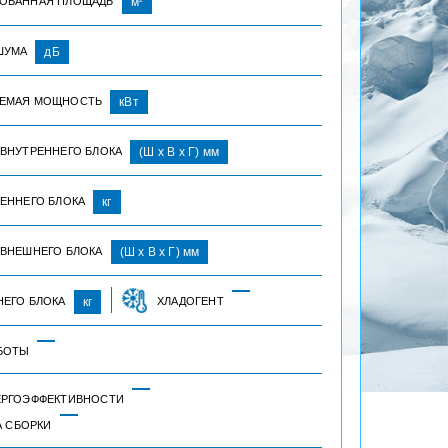
ОВАННАЯ ПЛОЩАДЬ
м
ШУМА
дБ
ЕМАЯ МОЩНОСТЬ
кВт
 ВНУТРЕННЕГО БЛОКА
(Ш х В х Г) мм
РЕННЕГО БЛОКА
кг
 ВНЕШНЕГО БЛОКА
(Ш х В х Г) мм
НЕГО БЛОКА
кг
ХЛАДОГЕНТ
БОТЫ
ЕРГОЭФФЕКТИВНОСТИ
А СБОРКИ