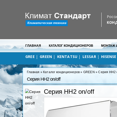
Бесплатная доставка
в любую точку Севастополя
Росси
КОН
ГЛАВНАЯ
КАТАЛОГ КОНДИЦИОНЕРОВ
МОНТАЖ 
GREE
GREEN
KENTATSU
LESSAR
HISENSE
Главная
»
Каталог кондиционеров
»
GREEN
»
Серия HH2 o
Серия HH2 on/off
Серия HH2 on/off