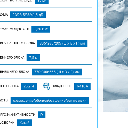
ОВАННАЯ ПЛОЩАДЬ
35 м
ШУМА
23/28,5/36/41,5 дБ
ЕМАЯ МОЩНОСТЬ
1,26 кВт
 ВНУТРЕННЕГО БЛОКА
805*285*205 (Ш х В х Г) мм
РЕННЕГО БЛОКА
7,5 кг
 ВНЕШНЕГО БЛОКА
770*300*555 (Ш х В х Г) мм
НЕГО БЛОКА
25,2 кг
ХЛАДОГЕНТ
R410A
БОТЫ
охлаждение/обогрев/осушение/вентиляция
ЕРГОЭФФЕКТИВНОСТИ
D
А СБОРКИ
Китай