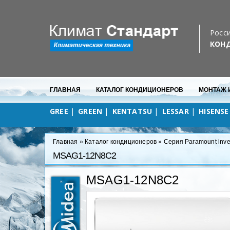
Бесплатная доставка
в любую точку Севастополя
Росси
КОН
ГЛАВНАЯ
КАТАЛОГ КОНДИЦИОНЕРОВ
МОНТАЖ 
GREE
GREEN
KENTATSU
LESSAR
HISENSE
Главная
»
Каталог кондиционеров
»
Серия Paramount inve
MSAG1-12N8C2
MSAG1-12N8C2