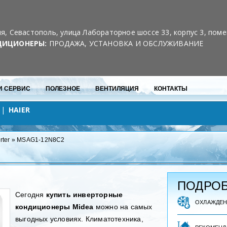
Скидки для постоянных клиентов
10% на каждый 3-й кондиционер
я, Севастополь, улица Лабораторное шоссе 33, корпус 3, пом
ДИЦИОНЕРЫ:
ПРОДАЖА, УСТАНОВКА И ОБСЛУЖИВАНИЕ
И СЕРВИС
ПОЛЕЗНОЕ
ВЕНТИЛЯЦИЯ
КОНТАКТЫ
HAIER
rter
»
MSAG1-12N8C2
ПОДРОБ
Сегодня
купить инверторные
ОХЛАЖДЕ
кондиционеры
Midea
можно на самых
выгодных условиях. Климатотехника,