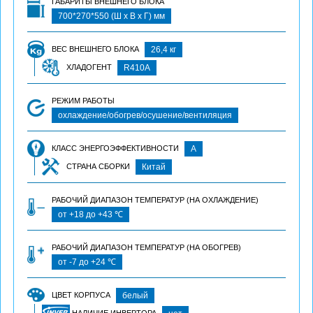
ГАБАРИТЫ ВНЕШНЕГО БЛОКА
700*270*550 (Ш х В х Г) мм
ВЕС ВНЕШНЕГО БЛОКА
26,4 кг
ХЛАДОГЕНТ
R410A
РЕЖИМ РАБОТЫ
охлаждение/обогрев/осушение/вентиляция
КЛАСС ЭНЕРГОЭФФЕКТИВНОСТИ
А
СТРАНА СБОРКИ
Китай
РАБОЧИЙ ДИАПАЗОН ТЕМПЕРАТУР (НА ОХЛАЖДЕНИЕ)
от +18 до +43 ℃
РАБОЧИЙ ДИАПАЗОН ТЕМПЕРАТУР (НА ОБОГРЕВ)
от -7 до +24 ℃
ЦВЕТ КОРПУСА
белый