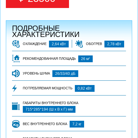
ПОДРОБНЫЕ
ХАРАКТЕРИСТИКИ
ОХЛАЖДЕНИЕ
2,64 кВт
ОБОГРЕВ
2,78 кВт
2
РЕКОМЕНДОВАННАЯ ПЛОЩАДЬ
26 м
УРОВЕНЬ ШУМА
26/33/40 дБ
ПОТРЕБЛЯЕМАЯ МОЩНОСТЬ
0,82 кВт
ГАБАРИТЫ ВНУТРЕННЕГО БЛОКА
715*285*194 (Ш х В х Г) мм
ВЕС ВНУТРЕННЕГО БЛОКА
7,2 кг