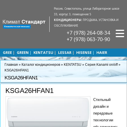
Россия, Севастополь, улица Лабораторное шоссе
33, корпус 3, помещение 5
КОНДИЦИОНЕРЫ:
ПРОДАЖА, УСТАНОВКА И
ОБСЛУЖИВАНИЕ
+7 (978) 264-08-34
+7 (978) 063-70-90
GREE
GREEN
KENTATSU
LESSAR
HISENSE
HAIER
Главная
»
Каталог кондиционеров
»
KENTATSU
»
Серия Kanami on/off
»
KSGA26HFAN1
KSGA26HFAN1
KSGA26HFAN1
Стильный
дизайн и
передовые
технологии
объединились