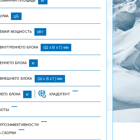
ОВАННАЯ ПЛОЩАДЬ
м
ШУМА
дБ
ЕМАЯ МОЩНОСТЬ
кВт
 ВНУТРЕННЕГО БЛОКА
(Ш х В х Г) мм
РЕННЕГО БЛОКА
кг
 ВНЕШНЕГО БЛОКА
(Ш х В х Г) мм
НЕГО БЛОКА
кг
ХЛАДОГЕНТ
БОТЫ
ЕРГОЭФФЕКТИВНОСТИ
А СБОРКИ