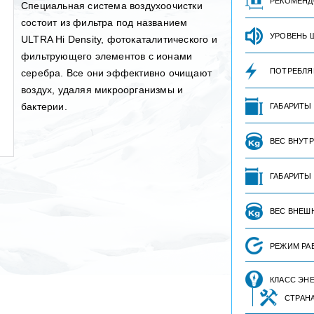
РЕКОМЕНД
Специальная система воздухоочистки
состоит из фильтра под названием
УРОВЕНЬ 
ULTRA Hi Density, фотокаталитического и
фильтрующего элементов с ионами
ПОТРЕБЛЯ
серебра. Все они эффективно очищают
воздух, удаляя микроорганизмы и
бактерии.
ГАБАРИТЫ
ВЕС ВНУТ
ГАБАРИТЫ
ВЕС ВНЕШ
РЕЖИМ РА
КЛАСС ЭН
СТРАН