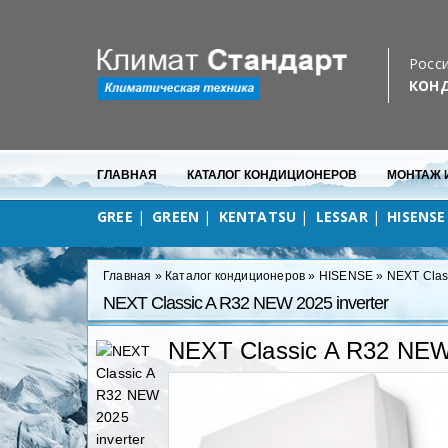
Бесплатная доставка
в любую точку Севастополя
Росси
КОН
ГЛАВНАЯ
КАТАЛОГ КОНДИЦИОНЕРОВ
МОНТАЖ 
GREE
GREEN
KENTATSU
LESSAR
HISENSE
Главная
»
Каталог кондиционеров
»
HISENSE
»
NEXT Clas
NEXT Classic A R32 NEW 2025 inverter
NEXT Classic A R32 NEW 