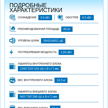
ПОДРОБНЫЕ
ХАРАКТЕРИСТИКИ
ОХЛАЖДЕНИЕ
8,0 кВт
ОБОГРЕВ
8,5 кВт
2
РЕКОМЕНДОВАННАЯ ПЛОЩАДЬ
80 м
УРОВЕНЬ ШУМА
39/42/48/51 дБ
ПОТРЕБЛЯЕМАЯ МОЩНОСТЬ
2,84 кВт
ГАБАРИТЫ ВНУТРЕННЕГО БЛОКА
1080*325*245 (Ш х В х Г) мм
ВЕС ВНУТРЕННЕГО БЛОКА
16,5 кг
ГАБАРИТЫ ВНЕШНЕГО БЛОКА
965*700*396 (Ш х В х Г) мм