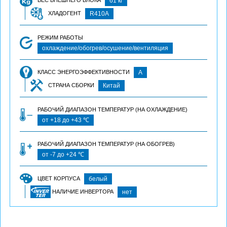
ВЕС ВНЕШНЕГО БЛОКА
61 кг
ХЛАДОГЕНТ
R410A
РЕЖИМ РАБОТЫ
охлаждение/обогрев/осушение/вентиляция
КЛАСС ЭНЕРГОЭФФЕКТИВНОСТИ
А
СТРАНА СБОРКИ
Китай
РАБОЧИЙ ДИАПАЗОН ТЕМПЕРАТУР (НА ОХЛАЖДЕНИЕ)
от +18 до +43 ℃
РАБОЧИЙ ДИАПАЗОН ТЕМПЕРАТУР (НА ОБОГРЕВ)
от -7 до +24 ℃
ЦВЕТ КОРПУСА
белый
НАЛИЧИЕ ИНВЕРТОРА
нет