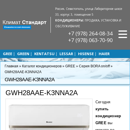
Россия, Севастополь, улица Лабораторное шоссе
33, корпус 3, помещение 5
КОНДИЦИОНЕРЫ:
ПРОДАЖА, УСТАНОВКА И
ОБСЛУЖИВАНИЕ
+7 (978) 264-08-34
+7 (978) 063-70-90
GREE
GREEN
KENTATSU
LESSAR
HISENSE
HAIER
Главная
»
Каталог кондиционеров
»
GREE
»
Серия BORA on/off
»
GWH28AAЕ-K3NNA2A
GWH28AAЕ-K3NNA2A
GWH28AAЕ-K3NNA2A
Сегодня
купить
кондиционер
GREE
вы
можете по